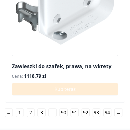
Zawieszki do szafek, prawa, na wkręty
1118.79 zł
Cena:
Kup teraz
←
1
2
3
…
90
91
92
93
94
→