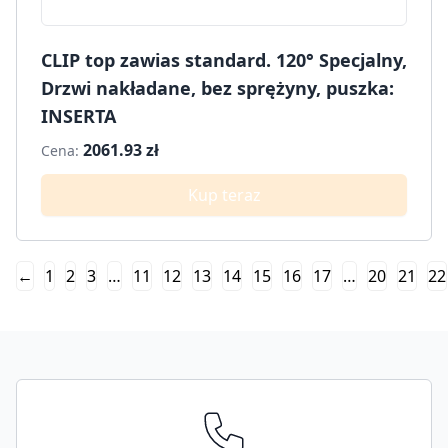
CLIP top zawias standard. 120° Specjalny,
Drzwi nakładane, bez sprężyny, puszka:
INSERTA
2061.93 zł
Cena:
Kup teraz
←
1
2
3
…
11
12
13
14
15
16
17
…
20
21
22
Footer