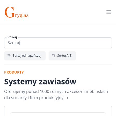
Skip
to
Op
content
Szukaj
Sortuj od najtańszej
Sortuj A-Z
PRODUKTY
Systemy zawiasów
Oferujemy ponad 1000 różnych akcesorii meblaskich
dla stolarzy i firm produkcyjnych.