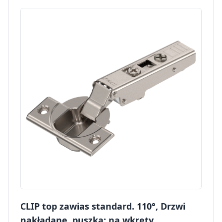
CLIP top zawias standard. 110°, Drzwi
nakładane, puszka: na wkręty