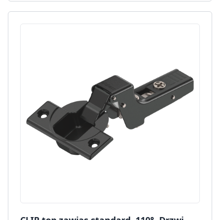
CLIP top zawias standard. 110°, Drzwi