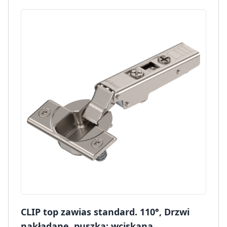
CLIP top zawias standard. 110°, Drzwi
nakładane, puszka: wciskana