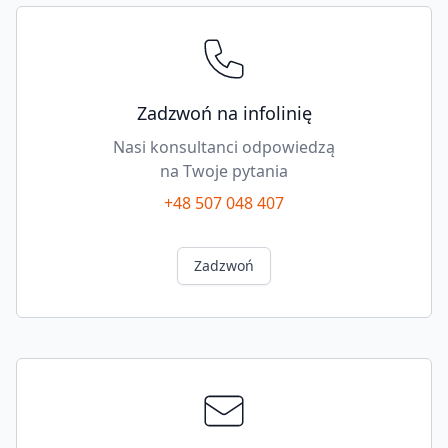
LEGRABOX/MERIVOBOX
wysokość
K,
stal
quantity
Zadzwoń na infolinię
Nasi konsultanci odpowiedzą
na Twoje pytania
+48 507 048 407
Zadzwoń