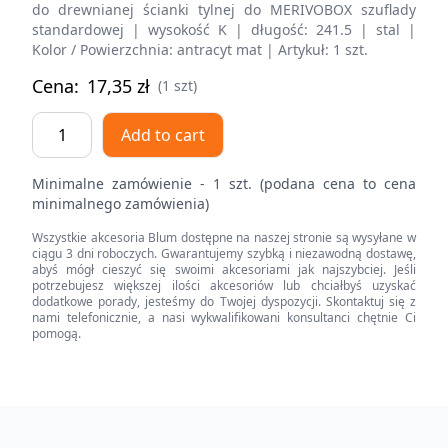
do drewnianej ścianki tylnej do MERIVOBOX szuflady
standardowej | wysokość K | długość: 241.5 | stal |
Kolor / Powierzchnia: antracyt mat | Artykuł: 1 szt.
Cena:
17,35
zł
(1 szt)
AMBIA-
Add to cart
LINE
adapter
Minimalne zamówienie - 1 szt. (podana cena to cena
do
minimalnego zamówienia)
montażu
Wszystkie akcesoria Blum dostępne na naszej stronie są wysyłane w
ramy
ciągu 3 dni roboczych. Gwarantujemy szybką i niezawodną dostawę,
do
abyś mógł cieszyć się swoimi akcesoriami jak najszybciej. Jeśli
potrzebujesz większej ilości akcesoriów lub chciałbyś uzyskać
drewnianej
dodatkowe porady, jesteśmy do Twojej dyspozycji. Skontaktuj się z
ścianki
nami telefonicznie, a nasi wykwalifikowani konsultanci chętnie Ci
pomogą.
tylnej
do
szuflady
standardowej,
Footer
do