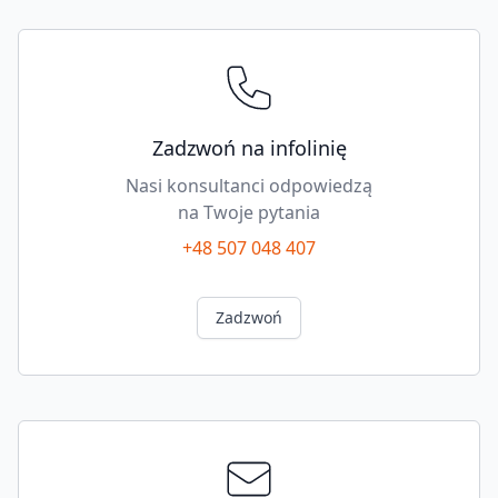
wysokim
frontem,
do
LEGRABOX/MERIVOBOX
wysokość
C,
Zadzwoń na infolinię
stal
Nasi konsultanci odpowiedzą
quantity
na Twoje pytania
+48 507 048 407
Zadzwoń