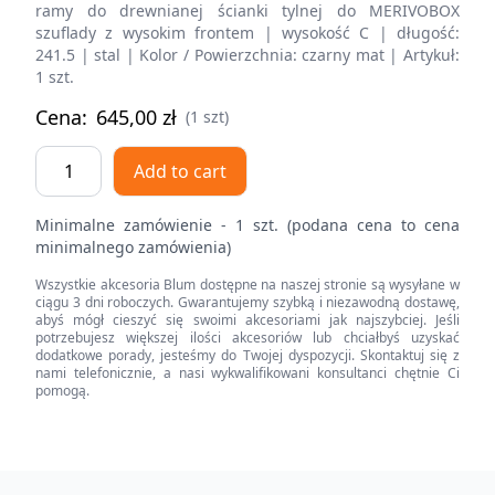
ramy do drewnianej ścianki tylnej do MERIVOBOX
szuflady z wysokim frontem | wysokość C | długość:
241.5 | stal | Kolor / Powierzchnia: czarny mat | Artykuł:
1 szt.
Cena:
645,00
zł
(1 szt)
AMBIA-
Add to cart
LINE
adapter
Minimalne zamówienie - 1 szt. (podana cena to cena
do
minimalnego zamówienia)
montażu
Wszystkie akcesoria Blum dostępne na naszej stronie są wysyłane w
ramy
ciągu 3 dni roboczych. Gwarantujemy szybką i niezawodną dostawę,
do
abyś mógł cieszyć się swoimi akcesoriami jak najszybciej. Jeśli
potrzebujesz większej ilości akcesoriów lub chciałbyś uzyskać
drewnianej
dodatkowe porady, jesteśmy do Twojej dyspozycji. Skontaktuj się z
ścianki
nami telefonicznie, a nasi wykwalifikowani konsultanci chętnie Ci
pomogą.
tylnej
do
szuflady
z
Footer