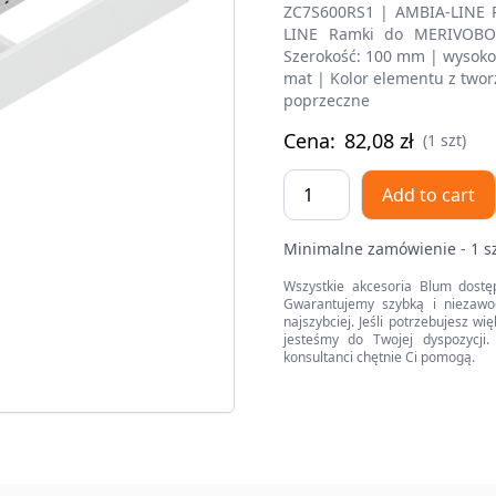
ZC7S600RS1 | AMBIA-LINE 
LINE Ramki do MERIVOBOX
Szerokość: 100 mm | wysokoś
mat | Kolor elementu z tworz
poprzeczne
Cena:
82,08
zł
(1 szt)
AMBIA-
Add to cart
LINE
ramki
Minimalne zamówienie - 1 s
do
szuflady
Wszystkie akcesoria Blum dostę
Gwarantujemy szybką i niezawo
standardowej,
najszybciej. Jeśli potrzebujesz w
do
jesteśmy do Twojej dyspozycji. 
konsultanci chętnie Ci pomogą.
LEGRABOX/MERIVOBOX,
stal,
dł.=600
mm,
szerokość=100