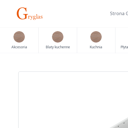
Skip
to
Strona 
content
Akcesoria
Blaty kuchenne
Kuchnia
Płyt