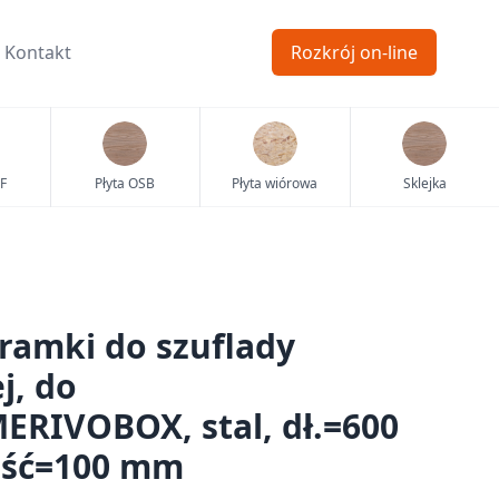
Kontakt
Rozkrój on-line
F
Płyta OSB
Płyta wiórowa
Sklejka
ramki do szuflady
j, do
RIVOBOX, stal, dł.=600
ość=100 mm