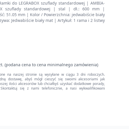
Ramki do LEGRABOX szuflady standardowej | AMBIA-
 szuflady standardowej | stal | dł.: 600 mm |
ć: 51.05 mm | Kolor / Powierzchnia: jedwabiście biały
ywa: Jedwabiście biały mat | Artykuł: 1 rama i 2 listwy
zt. (podana cena to cena minimalnego zamówienia)
pne na naszej stronie są wysyłane w ciągu 3 dni roboczych.
dną dostawę, abyś mógł cieszyć się swoimi akcesoriami jak
iększej ilości akcesoriów lub chciałbyś uzyskać dodatkowe porady,
Skontaktuj się z nami telefonicznie, a nasi wykwalifikowani