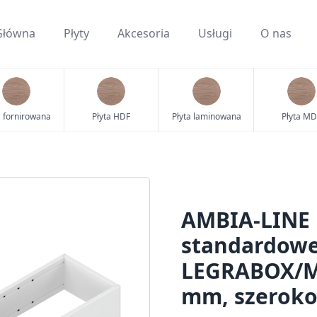
Główna
Płyty
Akcesoria
Usługi
O nas
a fornirowana
Płyta HDF
Płyta laminowana
Płyta MD
AMBIA-LINE 
standardowe
LEGRABOX/ME
mm, szerok