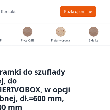
Kontakt
Rozkrój on-line
F
Płyta OSB
Płyta wiórowa
Sklejka
ramki do szuflady
j, do
ERIVOBOX, w opcji
nej, dł.=600 mm,
200 mm