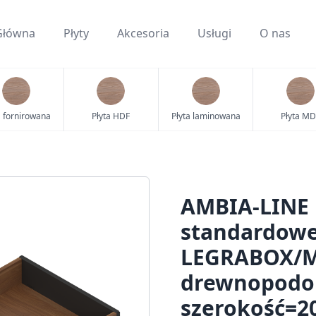
Główna
Płyty
Akcesoria
Usługi
O nas
a fornirowana
Płyta HDF
Płyta laminowana
Płyta MD
AMBIA-LINE 
standardowe
LEGRABOX/M
drewnopodob
szerokość=