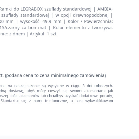
Ramki do LEGRABOX szuflady standardowej | AMBIA-
szuflady standardowej | w opcji drewnopodobnej |
200 mm | wysokość: 49.9 mm | Kolor / Powierzchnia:
15/czarny carbon mat | Kolor elementu z tworzywa:
ie: z dnem | Artykuł: 1 szt.
zt. (podana cena to cena minimalnego zamówienia)
pne na naszej stronie są wysyłane w ciągu 3 dni roboczych.
dną dostawę, abyś mógł cieszyć się swoimi akcesoriami jak
iększej ilości akcesoriów lub chciałbyś uzyskać dodatkowe porady,
Skontaktuj się z nami telefonicznie, a nasi wykwalifikowani