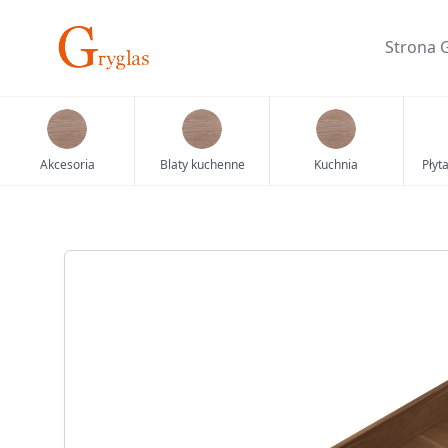
Skip
to
Strona 
content
Akcesoria
Blaty kuchenne
Kuchnia
Płyt