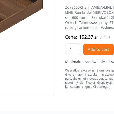
ZC7S600RH2 | AMBIA-LINE 
LINE Ramki do MERIVOBOX 
dł.: 600 mm | Szerokość: 
Orzech Tennessee jasny ST
czarny carbon mat | Wykonan
Cena:
152,37
zł
(1 szt)
AMBIA-
Add to cart
LINE
ramki
Minimalne zamówienie - 1 s
do
szuflady
Wszystkie akcesoria Blum dostę
Gwarantujemy szybką i niezawo
standardowej,
najszybciej. Jeśli potrzebujesz w
do
jesteśmy do Twojej dyspozycji. 
konsultanci chętnie Ci pomogą.
LEGRABOX/MERIVOBOX,
w
opcji
drewnopodobnej,
dł.=600