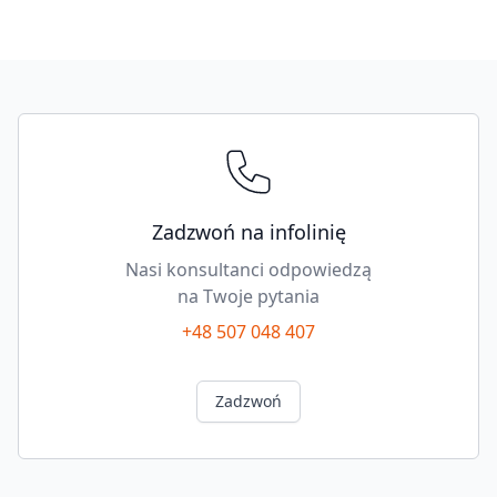
w
opcji
drewnopodobnej,
Footer
4
przegródka
na
sztućce,
dł.=450
mm,
Zadzwoń na infolinię
szerokość=300
Nasi konsultanci odpowiedzą
mm
na Twoje pytania
quantity
+48 507 048 407
Zadzwoń