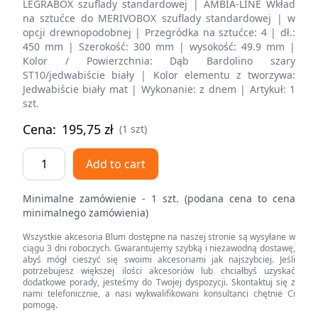
LEGRABOX szuflady standardowej | AMBIA-LINE Wkład
na sztućce do MERIVOBOX szuflady standardowej | w
opcji drewnopodobnej | Przegródka na sztućce: 4 | dł.:
450 mm | Szerokość: 300 mm | wysokość: 49.9 mm |
Kolor / Powierzchnia: Dąb Bardolino szary
ST10/jedwabiście biały | Kolor elementu z tworzywa:
Jedwabiście biały mat | Wykonanie: z dnem | Artykuł: 1
szt.
Cena:
195,75
zł
(1 szt)
AMBIA-
Add to cart
LINE
wkład
Minimalne zamówienie - 1 szt. (podana cena to cena
na
minimalnego zamówienia)
sztućce
Wszystkie akcesoria Blum dostępne na naszej stronie są wysyłane w
do
ciągu 3 dni roboczych. Gwarantujemy szybką i niezawodną dostawę,
szuflady
abyś mógł cieszyć się swoimi akcesoriami jak najszybciej. Jeśli
potrzebujesz większej ilości akcesoriów lub chciałbyś uzyskać
standardowej,
dodatkowe porady, jesteśmy do Twojej dyspozycji. Skontaktuj się z
do
nami telefonicznie, a nasi wykwalifikowani konsultanci chętnie Ci
pomogą.
LEGRABOX/MERIVOBOX,