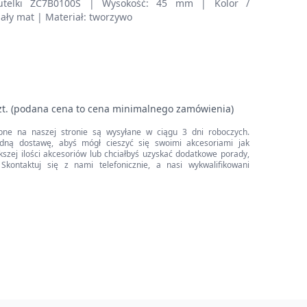
utelki ZC7B0100S | Wysokość: 45 mm | Kolor /
iały mat | Materiał: tworzywo
zt. (podana cena to cena minimalnego zamówienia)
pne na naszej stronie są wysyłane w ciągu 3 dni roboczych.
dną dostawę, abyś mógł cieszyć się swoimi akcesoriami jak
iększej ilości akcesoriów lub chciałbyś uzyskać dodatkowe porady,
Skontaktuj się z nami telefonicznie, a nasi wykwalifikowani