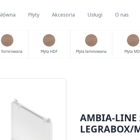
Główna
Płyty
Akcesoria
Usługi
O nas
a fornirowana
Płyta HDF
Płyta laminowana
Płyta MD
AMBIA-LINE z
LEGRABOX/