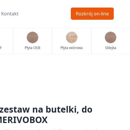
Kontakt
Rozkrój on-line
F
Płyta OSB
Płyta wiórowa
Sklejka
estaw na butelki, do
MERIVOBOX