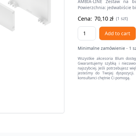
AMBIA-LINE Zestaw na b
Powierzchnia: jedwabiście b
Cena:
70,10
zł
(1 szt)
AMBIA-
Add to cart
LINE
zestaw
Minimalne zamówienie - 1 s
na
butelki,
Wszystkie akcesoria Blum dostę
Gwarantujemy szybką i niezawo
do
najszybciej. Jeśli potrzebujesz w
LEGRABOX/MERIVOBOX
jesteśmy do Twojej dyspozycji. 
konsultanci chętnie Ci pomogą.
quantity