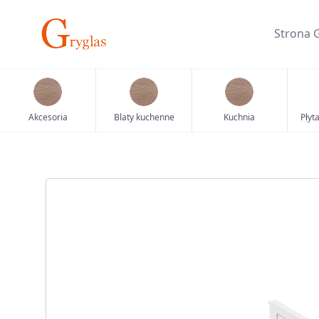
Skip
to
Strona 
content
Akcesoria
Blaty kuchenne
Kuchnia
Płyt