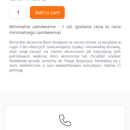
AVENTOS
Add to cart
HS
do
Minimalne zamówienie - 1 szt. (podana cena to cena
frontów
minimalnego zamówienia)
nachodzących,
Wszystkie akcesoria Blum dostępne na naszej stronie są wysyłane w
siłownik
ciągu 3 dni roboczych. Gwarantujemy szybką i niezawodną dostawę,
(Zestaw),
abyś mógł cieszyć się swoimi akcesoriami jak najszybciej. Jeśli
potrzebujesz większej ilości akcesoriów lub chciałbyś uzyskać
typ
dodatkowe porady, jesteśmy do Twojej dyspozycji. Skontaktuj się z
A,
nami telefonicznie, a nasi wykwalifikowani konsultanci chętnie Ci
pomogą.
odpowiedni
do
SERVO-
DRIVE
Footer
quantity