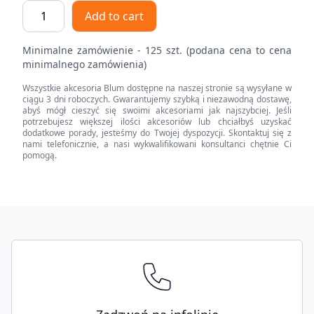
BLUMOTION
Add to cart
Nakładany,
zawias
Minimalne zamówienie - 125 szt. (podana cena to cena
o
minimalnego zamówienia)
szerokim
Wszystkie akcesoria Blum dostępne na naszej stronie są wysyłane w
kącie
ciągu 3 dni roboczych. Gwarantujemy szybką i niezawodną dostawę,
otwarcia
abyś mógł cieszyć się swoimi akcesoriami jak najszybciej. Jeśli
potrzebujesz większej ilości akcesoriów lub chciałbyś uzyskać
170°,
dodatkowe porady, jesteśmy do Twojej dyspozycji. Skontaktuj się z
do
nami telefonicznie, a nasi wykwalifikowani konsultanci chętnie Ci
pomogą.
drzwi
bliźniaczych
oraz
wpuszczanych
Footer
quantity