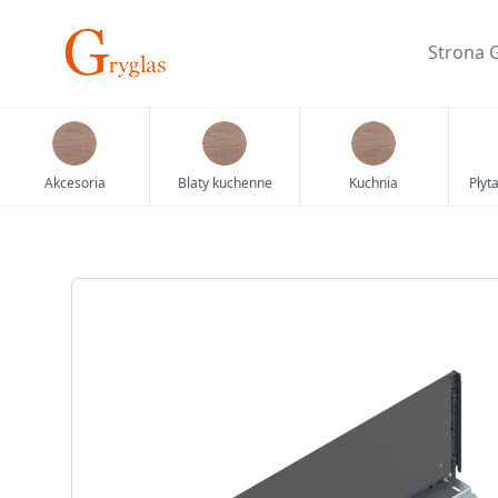
Skip
to
Strona 
content
Akcesoria
Blaty kuchenne
Kuchnia
Płyt