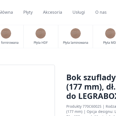
Główna
Płyty
Akcesoria
Usługi
O nas
a fornirowana
Płyta HDF
Płyta laminowana
Płyta MD
Bok szuflad
(177 mm), dł
do LEGRABO
Produkty 770C6002S | Rodza
(177 mm) | Opcja designu: L