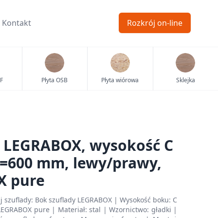
Kontakt
Rozkrój on-line
F
Płyta OSB
Płyta wiórowa
Sklejka
y LEGRABOX, wysokość C
.=600 mm, lewy/prawy,
X pure
j szuflady: Bok szuflady LEGRABOX | Wysokość boku: C
EGRABOX pure | Materiał: stal | Wzornictwo: gładki |