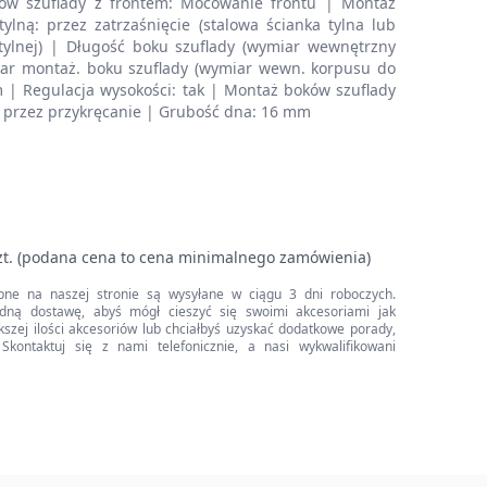
ów szuflady z frontem: Mocowanie frontu | Montaż
ylną: przez zatrzaśnięcie (stalowa ścianka tylna lub
tylnej) | Długość boku szuflady (wymiar wewnętrzny
iar montaż. boku szuflady (wymiar wewn. korpusu do
 | Regulacja wysokości: tak | Montaż boków szuflady
b przez przykręcanie | Grubość dna: 16 mm
zt. (podana cena to cena minimalnego zamówienia)
pne na naszej stronie są wysyłane w ciągu 3 dni roboczych.
dną dostawę, abyś mógł cieszyć się swoimi akcesoriami jak
iększej ilości akcesoriów lub chciałbyś uzyskać dodatkowe porady,
Skontaktuj się z nami telefonicznie, a nasi wykwalifikowani