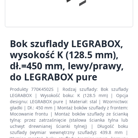
Bok szuflady LEGRABOX,
wysokość K (128.5 mm),
dł.=450 mm, lewy/prawy,
do LEGRABOX pure
Produkty 770K4502S | Rodzaj szuflady: Bok szuflady
LEGRABOX | Wysokość boku: K (128.5 mm) | Opcja
designu: LEGRABOX pure | Materiał: stal | Wzornictwo:
gładki | Dł.: 450 mm | Montaż boków szuflady z frontem:
Mocowanie frontu | Montaż boków szuflady ze ścianką
tylną: przez zatrzaśnięcie (stalowa ścianka tylna lub
uchwyt drewnianej ścianki tylnej) | Długość boku
szuflady (wymiar wewnętrzny szuflady): 439.8 mm |