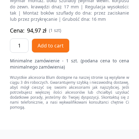
Wymiar montaż. boku szuflady (wymiar wewn. korpusu
do zewn. krawędzi dna): 17 mm | Regulacja wysokości:
tak | Montaż boków szuflady do dna: przez zaciskanie
lub przez przykręcanie | Grubość dna: 16 mm
Cena:
94,97
zł
(1 szt)
Bok
Add to cart
szuflady
LEGRABOX,
Minimalne zamówienie - 1 szt. (podana cena to cena
wysokość
minimalnego zamówienia)
K
Wszystkie akcesoria Blum dostępne na naszej stronie są wysyłane w
(128.5
ciągu 3 dni roboczych. Gwarantujemy szybką i niezawodną dostawę,
mm),
abyś mógł cieszyć się swoimi akcesoriami jak najszybciej. Jeśli
potrzebujesz większej ilości akcesoriów lub chciałbyś uzyskać
dł.=450
dodatkowe porady, jesteśmy do Twojej dyspozycji. Skontaktuj się z
mm,
nami telefonicznie, a nasi wykwalifikowani konsultanci chętnie Ci
pomogą.
lewy/prawy,
do
LEGRABOX
pure
Footer
quantity