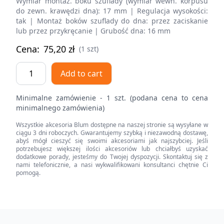
Wymiar montaż. boku szuflady (wymiar wewn. korpusu
do zewn. krawędzi dna): 17 mm | Regulacja wysokości:
tak | Montaż boków szuflady do dna: przez zaciskanie
lub przez przykręcanie | Grubość dna: 16 mm
Cena:
75,20
zł
(1 szt)
Bok
Add to cart
szuflady
LEGRABOX,
Minimalne zamówienie - 1 szt. (podana cena to cena
wysokość
minimalnego zamówienia)
M
Wszystkie akcesoria Blum dostępne na naszej stronie są wysyłane w
(90.5
ciągu 3 dni roboczych. Gwarantujemy szybką i niezawodną dostawę,
mm),
abyś mógł cieszyć się swoimi akcesoriami jak najszybciej. Jeśli
potrzebujesz większej ilości akcesoriów lub chciałbyś uzyskać
dł.=400
dodatkowe porady, jesteśmy do Twojej dyspozycji. Skontaktuj się z
mm,
nami telefonicznie, a nasi wykwalifikowani konsultanci chętnie Ci
pomogą.
lewy/prawy,
do
LEGRABOX
pure
Footer
quantity