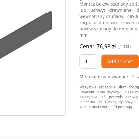
Montaż boków szuflady ze ści
lub uchwyt drewnianej ś
wewnętrzny szuflady): 489
korpusu do zewn. krawędzi
boków szuflady do dna: prze
mm
Cena:
76,98
zł
(1 szt)
Bok
Add to cart
szuflady
LEGRABOX,
Minimalne zamówienie - 1 s
wysokość
M
Wszystkie akcesoria Blum dostę
Gwarantujemy szybką i niezawo
(90.5
najszybciej. Jeśli potrzebujesz w
mm),
jesteśmy do Twojej dyspozycji. 
konsultanci chętnie Ci pomogą.
dł.=500
mm,
lewy/prawy,
do