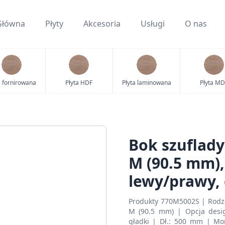
Główna
Płyty
Akcesoria
Usługi
O nas
a fornirowana
Płyta HDF
Płyta laminowana
Płyta MD
Bok szuflad
M (90.5 mm),
lewy/prawy,
Produkty 770M5002S | Rodza
M (90.5 mm) | Opcja desig
gładki | Dł.: 500 mm | Mo