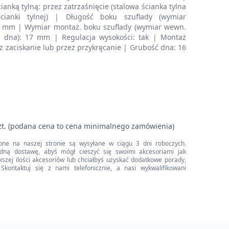
anką tylną: przez zatrzaśnięcie (stalowa ścianka tylna
cianki tylnej) | Długość boku szuflady (wymiar
.8 mm | Wymiar montaż. boku szuflady (wymiar wewn.
 dna): 17 mm | Regulacja wysokości: tak | Montaż
z zaciskanie lub przez przykręcanie | Grubość dna: 16
zt. (podana cena to cena minimalnego zamówienia)
pne na naszej stronie są wysyłane w ciągu 3 dni roboczych.
dną dostawę, abyś mógł cieszyć się swoimi akcesoriami jak
iększej ilości akcesoriów lub chciałbyś uzyskać dodatkowe porady,
Skontaktuj się z nami telefonicznie, a nasi wykwalifikowani