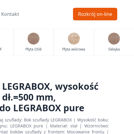
Kontakt
Rozkrój on-line
F
Płyta OSB
Płyta wiórowa
Sklejka
y LEGRABOX, wysokość
 dł.=500 mm,
 do LEGRABOX pure
j szuflady: Bok szuflady LEGRABOX | Wysokość boku:
nu: LEGRABOX pure | Materiał: stal | Wzornictwo:
ntaż boków szuflady z frontem: Mocowanie frontu |