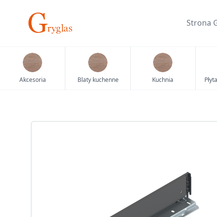
Skip
to
Strona 
content
Akcesoria
Blaty kuchenne
Kuchnia
Płyt