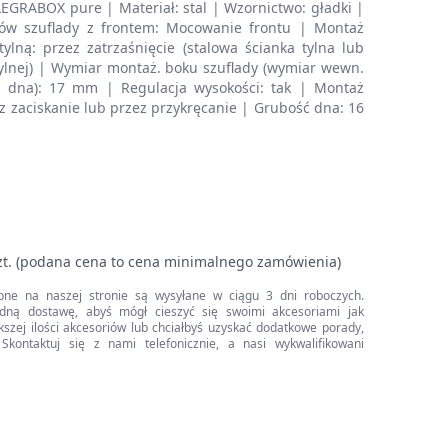
EGRABOX pure | Materiał: stal | Wzornictwo: gładki |
ów szuflady z frontem: Mocowanie frontu | Montaż
ylną: przez zatrzaśnięcie (stalowa ścianka tylna lub
tylnej) | Wymiar montaż. boku szuflady (wymiar wewn.
 dna): 17 mm | Regulacja wysokości: tak | Montaż
z zaciskanie lub przez przykręcanie | Grubość dna: 16
zt. (podana cena to cena minimalnego zamówienia)
pne na naszej stronie są wysyłane w ciągu 3 dni roboczych.
dną dostawę, abyś mógł cieszyć się swoimi akcesoriami jak
iększej ilości akcesoriów lub chciałbyś uzyskać dodatkowe porady,
Skontaktuj się z nami telefonicznie, a nasi wykwalifikowani