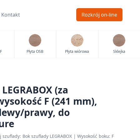
Kontakt
Rozkrój on-line
F
Płyta OSB
Płyta wiórowa
Sklejka
y LEGRABOX (za
wysokość F (241 mm),
lewy/prawy, do
ure
j szuflady: Bok szuflady LEGRABOX | Wysokość boku: F