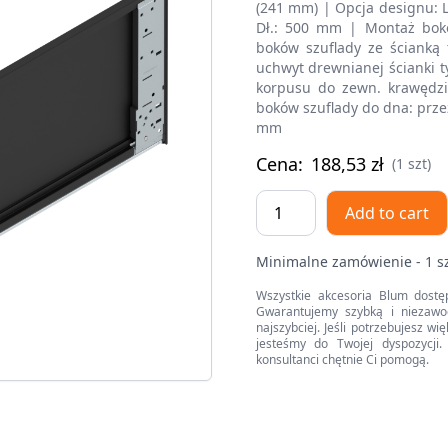
(241 mm) | Opcja designu: L
Dł.: 500 mm | Montaż bok
boków szuflady ze ścianką t
uchwyt drewnianej ścianki 
korpusu do zewn. krawędzi
boków szuflady do dna: prze
mm
Cena:
188,53
zł
(1 szt)
Bok
Add to cart
szuflady
LEGRABOX
Minimalne zamówienie - 1 s
(za
korpusem),
Wszystkie akcesoria Blum dostę
Gwarantujemy szybką i niezawo
wysokość
najszybciej. Jeśli potrzebujesz w
F
jesteśmy do Twojej dyspozycji. 
konsultanci chętnie Ci pomogą.
(241
mm),
dł.=500
mm,