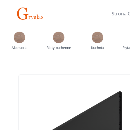
Skip
to
Strona 
content
Akcesoria
Blaty kuchenne
Kuchnia
Płyt