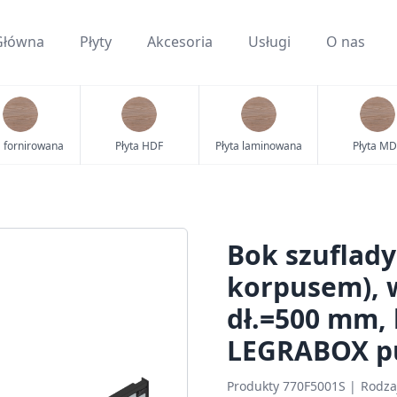
Główna
Płyty
Akcesoria
Usługi
O nas
a fornirowana
Płyta HDF
Płyta laminowana
Płyta MD
Bok szuflad
korpusem), 
dł.=500 mm, 
LEGRABOX p
Produkty 770F5001S | Rodza