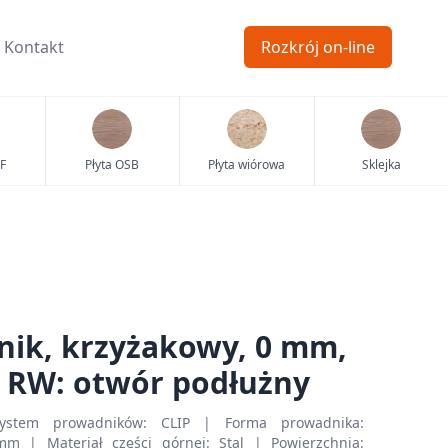
Kontakt
Rozkrój on-line
F
Płyta OSB
Płyta wiórowa
Sklejka
nik, krzyżakowy, 0 mm,
, RW: otwór podłużny
ystem prowadników: CLIP | Forma prowadnika:
m | Materiał części górnej: Stal | Powierzchnia: