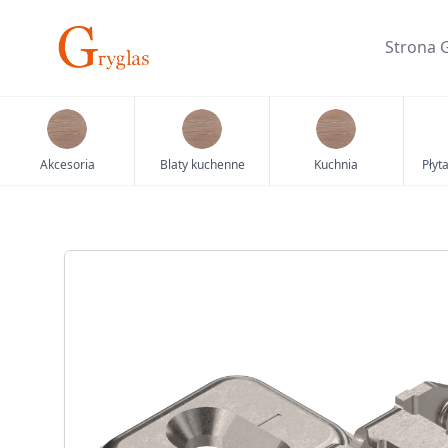
Skip
to
Strona 
content
Akcesoria
Blaty kuchenne
Kuchnia
Płyt