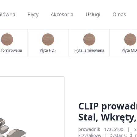
Główna
Płyty
Akcesoria
Usługi
O nas
a fornirowana
Płyta HDF
Płyta laminowana
Płyta MD
CLIP prowad
Stal, Wkręty
prowadnik 173L6100 | S
krzyżakowy | Dystans: 0 m