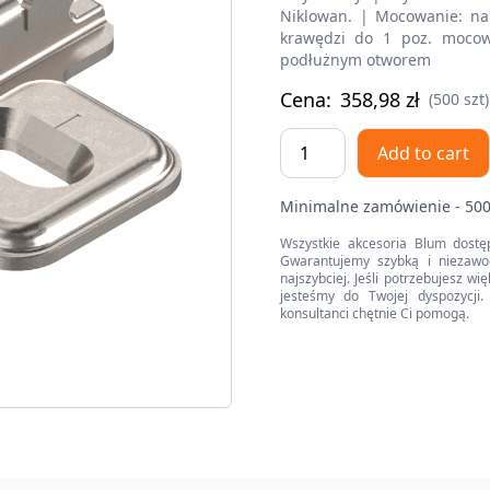
Niklowan. | Mocowanie: na
krawędzi do 1 poz. mocow
podłużnym otworem
Cena:
358,98
zł
(500 szt)
CLIP
Add to cart
prowadnik,
krzyżakowy,
Minimalne zamówienie - 500
0
mm,
Wszystkie akcesoria Blum dostę
Gwarantujemy szybką i niezawo
Stal,
najszybciej. Jeśli potrzebujesz w
Wkręty,
jesteśmy do Twojej dyspozycji. 
konsultanci chętnie Ci pomogą.
RW:
otwór
podłużny
quantity