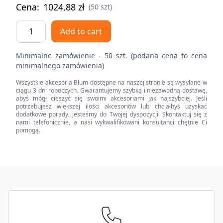
Cena:
1024,88
zł
(50 szt)
CLIP
Add to cart
top
BLUMOTION
Minimalne zamówienie - 50 szt. (podana cena to cena
zawias
minimalnego zamówienia)
do
Wszystkie akcesoria Blum dostępne na naszej stronie są wysyłane w
drzwi
ciągu 3 dni roboczych. Gwarantujemy szybką i niezawodną dostawę,
równoległych
abyś mógł cieszyć się swoimi akcesoriami jak najszybciej. Jeśli
potrzebujesz większej ilości akcesoriów lub chciałbyś uzyskać
95°,
dodatkowe porady, jesteśmy do Twojej dyspozycji. Skontaktuj się z
Wpuszczany,
nami telefonicznie, a nasi wykwalifikowani konsultanci chętnie Ci
pomogą.
puszka:
wciskana
quantity
Footer