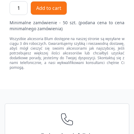
CLIP
Add to cart
top
BLUMOTION
Minimalne zamówienie - 50 szt. (podana cena to cena
zawias
minimalnego zamówienia)
kątowy
Wszystkie akcesoria Blum dostępne na naszej stronie są wysyłane w
45°
ciągu 3 dni roboczych. Gwarantujemy szybką i niezawodną dostawę,
I,
abyś mógł cieszyć się swoimi akcesoriami jak najszybciej. Jeśli
potrzebujesz większej ilości akcesoriów lub chciałbyś uzyskać
częściowo
dodatkowe porady, jesteśmy do Twojej dyspozycji. Skontaktuj się z
nakładany,
nami telefonicznie, a nasi wykwalifikowani konsultanci chętnie Ci
pomogą.
puszka:
INSERTA
quantity
Footer