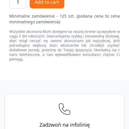
Add to cart
top
Drzwi
Minimalne zamówienie - 125 szt. (podana cena to cena
szklane
minimalnego zamówienia)
CRISTALLO
Wszystkie akcesoria Blum dostępne na naszej stronie są wysyłane w
110°,
ciągu 3 dni roboczych. Gwarantujemy szybką i niezawodną dostawę,
Drzwi
abyś mógł cieszyć się swoimi akcesoriami jak najszybciej. Jeśli
potrzebujesz większej ilości akcesoriów lub chciałbyś uzyskać
nakładane,
dodatkowe porady, jesteśmy do Twojej dyspozycji. Skontaktuj się z
puszka:
nami telefonicznie, a nasi wykwalifikowani konsultanci chętnie Ci
pomogą.
na
klej
quantity
Footer
Zadzwoń na infolinię