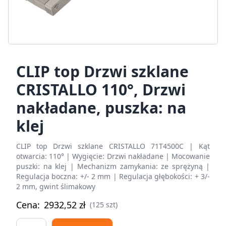
CLIP top Drzwi szklane
CRISTALLO 110°, Drzwi
nakładane, puszka: na
klej
CLIP top Drzwi szklane CRISTALLO 71T4500C | Kąt
otwarcia: 110° | Wygięcie: Drzwi nakładane | Mocowanie
puszki: na klej | Mechanizm zamykania: ze sprężyną |
Regulacja boczna: +/- 2 mm | Regulacja głębokości: + 3/-
2 mm, gwint ślimakowy
Cena:
2932,52
zł
(125 szt)
CLIP