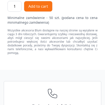
CLIP
Add to cart
top
zawias
Minimalne zamówienie - 50 szt. (podana cena to cena
do
minimalnego zamówienia)
drzwi
Wszystkie akcesoria Blum dostępne na naszej stronie są wysyłane w
profil.
ciągu 3 dni roboczych. Gwarantujemy szybką i niezawodną dostawę,
95°,
abyś mógł cieszyć się swoimi akcesoriami jak najszybciej. Jeśli
potrzebujesz większej ilości akcesoriów lub chciałbyś uzyskać
Drzwi
dodatkowe porady, jesteśmy do Twojej dyspozycji. Skontaktuj się z
bliźniacze,
nami telefonicznie, a nasi wykwalifikowani konsultanci chętnie Ci
pomogą.
bez
sprężyny,
puszka:
na
Footer
wkręty
quantity