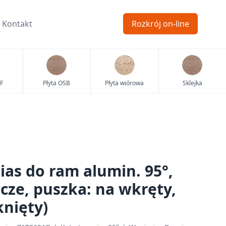
Kontakt
Rozkrój on-line
F
Płyta OSB
Płyta wiórowa
Sklejka
ias do ram alumin. 95°,
acze, puszka: na wkręty,
nięty)