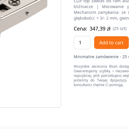
CLIP top zawias do ram alu
bliźniacze | Mocowanie 
Mechanizm zamykania: ze s
głębokości: + 3/- 2 mm, gwi
Cena:
347,39
zł
(25 szt)
CLIP
Add to cart
top
zawias
Minimalne zamówienie - 25 
do
ram
Wszystkie akcesoria Blum dostę
Gwarantujemy szybką i niezawo
alumin.
najszybciej. Jeśli potrzebujesz w
95°,
jesteśmy do Twojej dyspozycji. 
konsultanci chętnie Ci pomogą.
Drzwi
bliźniacze,
puszka:
na
wkręty,
(zawias
zamknięty)