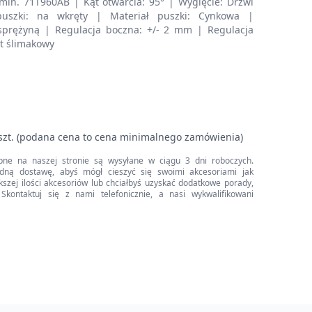
min. 71T960AB | Kąt otwarcia: 95° | Wygięcie: Drzwi
puszki: na wkręty | Materiał puszki: Cynkowa |
prężyną | Regulacja boczna: +/- 2 mm | Regulacja
nt ślimakowy
szt. (podana cena to cena minimalnego zamówienia)
pne na naszej stronie są wysyłane w ciągu 3 dni roboczych.
dną dostawę, abyś mógł cieszyć się swoimi akcesoriami jak
iększej ilości akcesoriów lub chciałbyś uzyskać dodatkowe porady,
Skontaktuj się z nami telefonicznie, a nasi wykwalifikowani