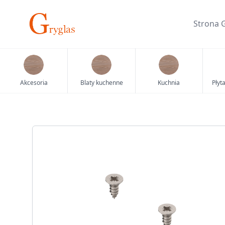
Skip
to
Strona 
content
Akcesoria
Blaty kuchenne
Kuchnia
Płyt