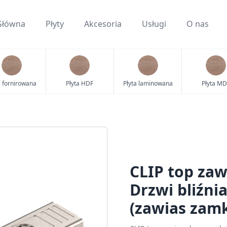
Główna
Płyty
Akcesoria
Usługi
O nas
a fornirowana
Płyta HDF
Płyta laminowana
Płyta MD
CLIP top zaw
Drzwi bliźni
(zawias zamk