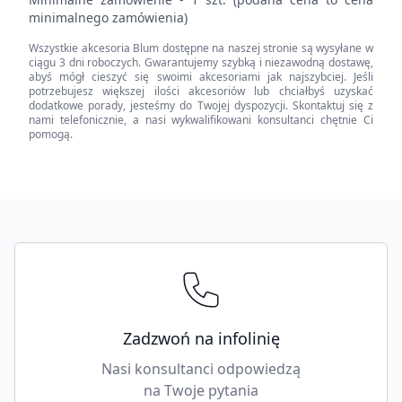
HK
minimalnego zamówienia)
top,
Wszystkie akcesoria Blum dostępne na naszej stronie są wysyłane w
zestaw
ciągu 3 dni roboczych. Gwarantujemy szybką i niezawodną dostawę,
zaślepek,
abyś mógł cieszyć się swoimi akcesoriami jak najszybciej. Jeśli
potrzebujesz większej ilości akcesoriów lub chciałbyś uzyskać
gładki,
dodatkowe porady, jesteśmy do Twojej dyspozycji. Skontaktuj się z
lewa/prawa
nami telefonicznie, a nasi wykwalifikowani konsultanci chętnie Ci
pomogą.
quantity
Footer
Zadzwoń na infolinię
Nasi konsultanci odpowiedzą
na Twoje pytania