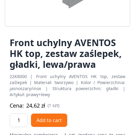
Front uchylny AVENTOS
HK top, zestaw zaślepek,
gładki, lewa/prawa
22K8000 | Front uchylny AVENTOS HK top, zestaw
zaślepek | Materiał: tworzywo | Kolor / Powierzchnia:
jasnoszary/inox | Struktura powierzchni: gładki |
Artykuł: prawy+lewy
Cena:
24,62
zł
(1 szt)
Front
Add to cart
uchylny
AVENTOS
Minimalne zamówienie - 1 szt. (podana cena to cena