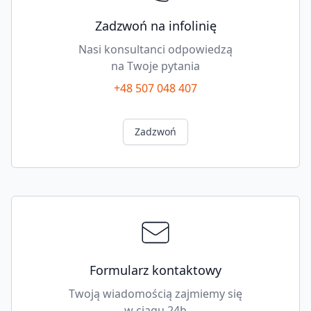
DRIVE
quantity
Zadzwoń na infolinię
Nasi konsultanci odpowiedzą
na Twoje pytania
+48 507 048 407
Zadzwoń
Formularz kontaktowy
Twoją wiadomością zajmiemy się
w ciągu 24h