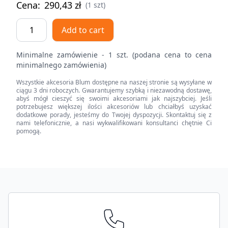
Cena:
290,43
zł
(1 szt)
Front
Add to cart
uchylny
AVENTOS
Minimalne zamówienie - 1 szt. (podana cena to cena
HK
minimalnego zamówienia)
top,
Wszystkie akcesoria Blum dostępne na naszej stronie są wysyłane w
zestaw
ciągu 3 dni roboczych. Gwarantujemy szybką i niezawodną dostawę,
zaślepek
abyś mógł cieszyć się swoimi akcesoriami jak najszybciej. Jeśli
potrzebujesz większej ilości akcesoriów lub chciałbyś uzyskać
(włącznie
dodatkowe porady, jesteśmy do Twojej dyspozycji. Skontaktuj się z
z
nami telefonicznie, a nasi wykwalifikowani konsultanci chętnie Ci
pomogą.
Włącznik
wpuszczany,
w
kpl.),
Footer
gładki,
lewa/prawa,
do
SERVO-