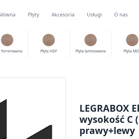
Główna
Płyty
Akcesoria
Usługi
O nas
a fornirowana
Płyta HDF
Płyta laminowana
Płyta MD
LEGRABOX El
wysokość C 
prawy+lewy