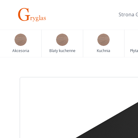
Skip
to
Strona 
content
Akcesoria
Blaty kuchenne
Kuchnia
Płyt