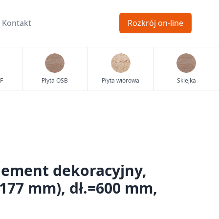
Kontakt
Rozkrój on-line
F
Płyta OSB
Płyta wiórowa
Sklejka
ement dekoracyjny,
(177 mm), dł.=600 mm,