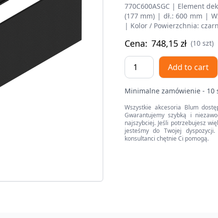
770C600ASGC | Element dek
(177 mm) | dł.: 600 mm | Wzo
| Kolor / Powierzchnia: czar
Cena:
748,15
zł
(10 szt)
LEGRABOX
Add to cart
Element
dekoracyjny,
Minimalne zamówienie - 10 
wysokość
C
Wszystkie akcesoria Blum dostę
Gwarantujemy szybką i niezawo
(177
najszybciej. Jeśli potrzebujesz w
mm),
jesteśmy do Twojej dyspozycji. 
konsultanci chętnie Ci pomogą.
dł.=600
mm,
prawy+lewy
quantity