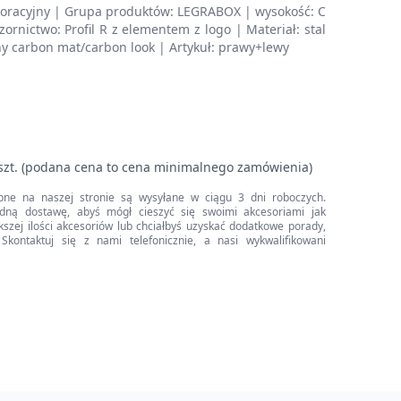
oracyjny | Grupa produktów: LEGRABOX | wysokość: C
rnictwo: Profil R z elementem z logo | Materiał: stal
ny carbon mat/carbon look | Artykuł: prawy+lewy
szt. (podana cena to cena minimalnego zamówienia)
pne na naszej stronie są wysyłane w ciągu 3 dni roboczych.
dną dostawę, abyś mógł cieszyć się swoimi akcesoriami jak
iększej ilości akcesoriów lub chciałbyś uzyskać dodatkowe porady,
Skontaktuj się z nami telefonicznie, a nasi wykwalifikowani