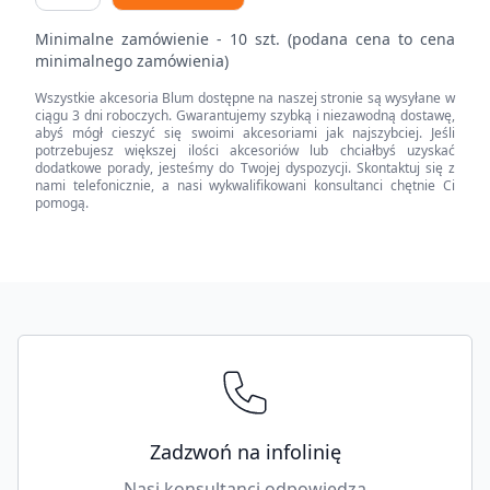
dekoracyjny,
Minimalne zamówienie - 10 szt. (podana cena to cena
wysokość
minimalnego zamówienia)
K
Wszystkie akcesoria Blum dostępne na naszej stronie są wysyłane w
(128.5
ciągu 3 dni roboczych. Gwarantujemy szybką i niezawodną dostawę,
mm),
abyś mógł cieszyć się swoimi akcesoriami jak najszybciej. Jeśli
potrzebujesz większej ilości akcesoriów lub chciałbyś uzyskać
dł.=450
dodatkowe porady, jesteśmy do Twojej dyspozycji. Skontaktuj się z
mm,
nami telefonicznie, a nasi wykwalifikowani konsultanci chętnie Ci
pomogą.
prawy+lewy
quantity
Footer
Zadzwoń na infolinię
Nasi konsultanci odpowiedzą