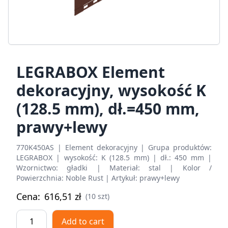
LEGRABOX Element
dekoracyjny, wysokość K
(128.5 mm), dł.=450 mm,
prawy+lewy
770K450AS | Element dekoracyjny | Grupa produktów:
LEGRABOX | wysokość: K (128.5 mm) | dł.: 450 mm |
Wzornictwo: gładki | Materiał: stal | Kolor /
Powierzchnia: Noble Rust | Artykuł: prawy+lewy
Cena:
616,51
zł
(10 szt)
LEGRABOX
Add to cart
Element