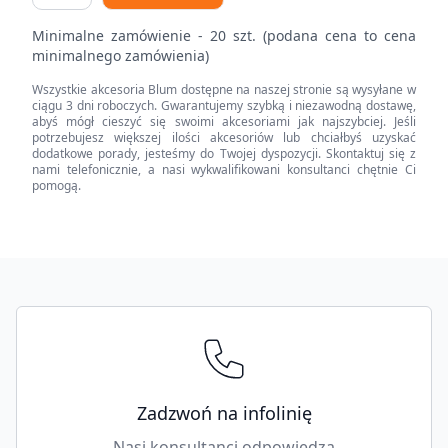
dekoracyjny,
Minimalne zamówienie - 20 szt. (podana cena to cena
wysokość
minimalnego zamówienia)
M
Wszystkie akcesoria Blum dostępne na naszej stronie są wysyłane w
(90.5
ciągu 3 dni roboczych. Gwarantujemy szybką i niezawodną dostawę,
mm),
abyś mógł cieszyć się swoimi akcesoriami jak najszybciej. Jeśli
potrzebujesz większej ilości akcesoriów lub chciałbyś uzyskać
dł.=650
dodatkowe porady, jesteśmy do Twojej dyspozycji. Skontaktuj się z
mm,
nami telefonicznie, a nasi wykwalifikowani konsultanci chętnie Ci
pomogą.
prawy+lewy
quantity
Footer
Zadzwoń na infolinię
Nasi konsultanci odpowiedzą