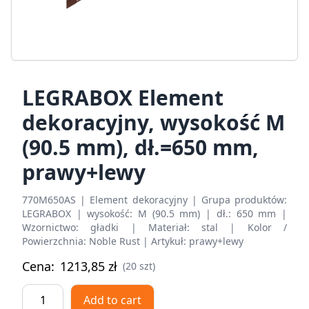
LEGRABOX Element
dekoracyjny, wysokość M
(90.5 mm), dł.=650 mm,
prawy+lewy
770M650AS | Element dekoracyjny | Grupa produktów:
LEGRABOX | wysokość: M (90.5 mm) | dł.: 650 mm |
Wzornictwo: gładki | Materiał: stal | Kolor /
Powierzchnia: Noble Rust | Artykuł: prawy+lewy
Cena:
1213,85
zł
(20 szt)
LEGRABOX
Add to cart
Element