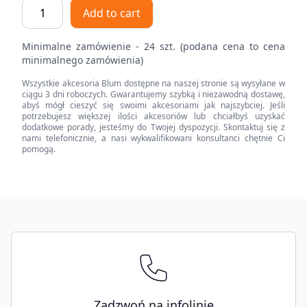
LEGRABOX
Add to cart
front,
z
Minimalne zamówienie - 24 szt. (podana cena to cena
wpustem
minimalnego zamówienia)
na
Wszystkie akcesoria Blum dostępne na naszej stronie są wysyłane w
element
ciągu 3 dni roboczych. Gwarantujemy szybką i niezawodną dostawę,
dekoracyjny,
abyś mógł cieszyć się swoimi akcesoriami jak najszybciej. Jeśli
potrzebujesz większej ilości akcesoriów lub chciałbyś uzyskać
do
dodatkowe porady, jesteśmy do Twojej dyspozycji. Skontaktuj się z
Szuflada
nami telefonicznie, a nasi wykwalifikowani konsultanci chętnie Ci
pomogą.
wewnętrzna
wysoka,
KB=1200
mm,
Footer
do
przycięcia
quantity
Zadzwoń na infolinię