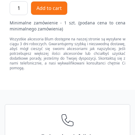
Mocowanie
Add to cart
frontu
MERIVOBOX
Minimalne zamówienie - 1 szt. (podana cena to cena
,
minimalnego zamówienia)
wys.
Wszystkie akcesoria Blum dostępne na naszej stronie są wysyłane w
K,
ciągu 3 dni roboczych. Gwarantujemy szybką i niezawodną dostawę,
do
abyś mógł cieszyć się swoimi akcesoriami jak najszybciej. Jeśli
potrzebujesz większej ilości akcesoriów lub chciałbyś uzyskać
szuflady
dodatkowe porady, jesteśmy do Twojej dyspozycji. Skontaktuj się z
wewnętrznej,
nami telefonicznie, a nasi wykwalifikowani konsultanci chętnie Ci
pomogą.
lewe/prawe
quantity
Footer