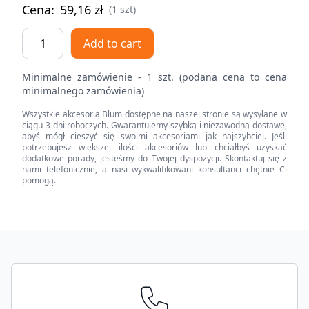
Cena:
59,16
zł
(1 szt)
Mocowanie
Add to cart
frontu
MERIVOBOX
Minimalne zamówienie - 1 szt. (podana cena to cena
,
minimalnego zamówienia)
Wysokość
Wszystkie akcesoria Blum dostępne na naszej stronie są wysyłane w
E,
ciągu 3 dni roboczych. Gwarantujemy szybką i niezawodną dostawę,
do
abyś mógł cieszyć się swoimi akcesoriami jak najszybciej. Jeśli
potrzebujesz większej ilości akcesoriów lub chciałbyś uzyskać
szuflady
dodatkowe porady, jesteśmy do Twojej dyspozycji. Skontaktuj się z
wewnętrznej,
nami telefonicznie, a nasi wykwalifikowani konsultanci chętnie Ci
pomogą.
lewe/prawe
quantity
Footer