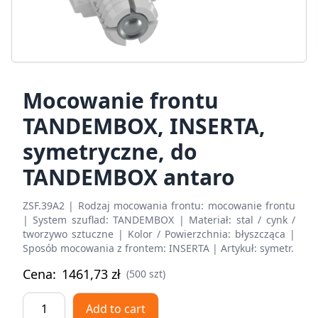
Mocowanie frontu
TANDEMBOX, INSERTA,
symetryczne, do
TANDEMBOX antaro
ZSF.39A2 | Rodzaj mocowania frontu: mocowanie frontu
| System szuflad: TANDEMBOX | Materiał: stal / cynk /
tworzywo sztuczne | Kolor / Powierzchnia: błyszcząca |
Sposób mocowania z frontem: INSERTA | Artykuł: symetr.
Cena:
1461,73
zł
(500 szt)
Mocowanie
Add to cart
frontu