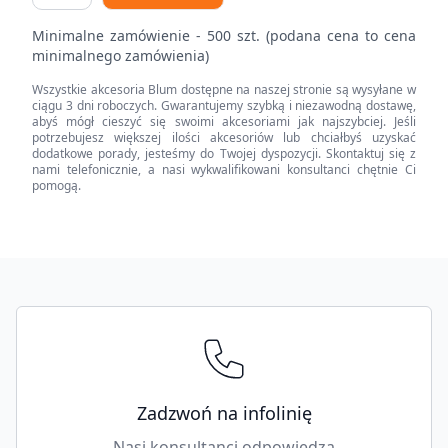
TANDEMBOX,
Minimalne zamówienie - 500 szt. (podana cena to cena
INSERTA,
minimalnego zamówienia)
symetryczne,
Wszystkie akcesoria Blum dostępne na naszej stronie są wysyłane w
do
ciągu 3 dni roboczych. Gwarantujemy szybką i niezawodną dostawę,
TANDEMBOX
abyś mógł cieszyć się swoimi akcesoriami jak najszybciej. Jeśli
potrzebujesz większej ilości akcesoriów lub chciałbyś uzyskać
antaro
dodatkowe porady, jesteśmy do Twojej dyspozycji. Skontaktuj się z
quantity
nami telefonicznie, a nasi wykwalifikowani konsultanci chętnie Ci
pomogą.
Footer
Zadzwoń na infolinię
Nasi konsultanci odpowiedzą