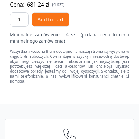
Cena:
681,24
zł
(4 szt)
MOVENTO
Add to cart
z
BLUMOTION
Minimalne zamówienie - 4 szt. (podana cena to cena
S,
minimalnego zamówienia)
pełny
Wszystkie akcesoria Blum dostępne na naszej stronie są wysyłane w
wysuw,
ciągu 3 dni roboczych. Gwarantujemy szybką i niezawodną dostawę,
prowadnica,
abyś mógł cieszyć się swoimi akcesoriami jak najszybciej. Jeśli
potrzebujesz większej ilości akcesoriów lub chciałbyś uzyskać
60
dodatkowe porady, jesteśmy do Twojej dyspozycji. Skontaktuj się z
kg,
nami telefonicznie, a nasi wykwalifikowani konsultanci chętnie Ci
pomogą.
dł.=750
mm,
wymaga
sprzęgła,
Footer
lewa/prawa
quantity