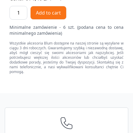
MOVENTO
Add to cart
z
TIP-
Minimalne zamówienie - 6 szt. (podana cena to cena
ON,
minimalnego zamówienia)
pełny
Wszystkie akcesoria Blum dostępne na naszej stronie są wysyłane w
wysuw,
ciągu 3 dni roboczych. Gwarantujemy szybką i niezawodną dostawę,
prowadnica,
abyś mógł cieszyć się swoimi akcesoriami jak najszybciej. Jeśli
potrzebujesz większej ilości akcesoriów lub chciałbyś uzyskać
70
dodatkowe porady, jesteśmy do Twojej dyspozycji. Skontaktuj się z
kg,
nami telefonicznie, a nasi wykwalifikowani konsultanci chętnie Ci
pomogą.
dł.=520
mm,
wymaga
sprzęgła,
Footer
lewa/prawa
quantity