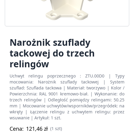
Narożnik szuflady
tackowej do trzech
relingów
Uchwyt relingu poprzecznego : ZTU.00D0 | Typy
mocowania: Narożnik szuflady tackowej | System
szuflad: Szuflada tackowa | Materiał: tworzywo | Kolor /
Powierzchnia: RAL 9001 kremowo-biał. | Wykonanie: do
trzech relingów | Odległość pomiędzy relingami: 50.25
mm | Mocowanie uchwytów/wsporników/przegródek: na
wkręty | Łączenie relingu z uchwytem relingu: przez
wsuwanie | Artykuł: 1 szt.
Cena:
121,46
zł
(1 szt)