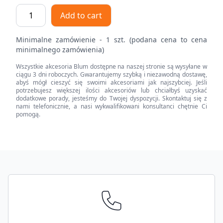
Narożnik
Add to cart
szuflady
tackowej
Minimalne zamówienie - 1 szt. (podana cena to cena
do
minimalnego zamówienia)
trzech
Wszystkie akcesoria Blum dostępne na naszej stronie są wysyłane w
relingów
ciągu 3 dni roboczych. Gwarantujemy szybką i niezawodną dostawę,
quantity
abyś mógł cieszyć się swoimi akcesoriami jak najszybciej. Jeśli
potrzebujesz większej ilości akcesoriów lub chciałbyś uzyskać
dodatkowe porady, jesteśmy do Twojej dyspozycji. Skontaktuj się z
nami telefonicznie, a nasi wykwalifikowani konsultanci chętnie Ci
pomogą.
Footer