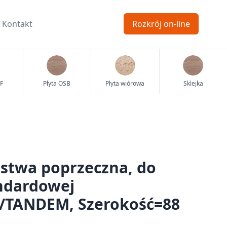
Kontakt
Rozkrój on-line
F
Płyta OSB
Płyta wiórowa
Sklejka
istwa poprzeczna, do
andardowej
TANDEM, Szerokość=88