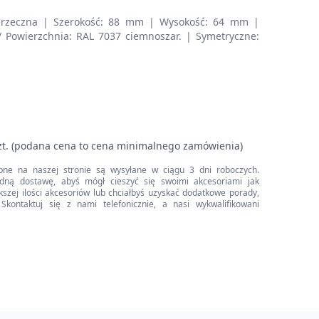
oprzeczna | Szerokość: 88 mm | Wysokość: 64 mm |
 / Powierzchnia: RAL 7037 ciemnoszar. | Symetryczne:
zt. (podana cena to cena minimalnego zamówienia)
pne na naszej stronie są wysyłane w ciągu 3 dni roboczych.
dną dostawę, abyś mógł cieszyć się swoimi akcesoriami jak
iększej ilości akcesoriów lub chciałbyś uzyskać dodatkowe porady,
Skontaktuj się z nami telefonicznie, a nasi wykwalifikowani