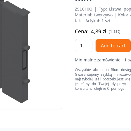
ZSI.010Q | Typ: Listwa p
Materiał: tworzywo | Kolor
tak | Artykuł: 1 szt.
Cena:
4,89
zł
(1 szt)
ORGA-
Add to cart
LINE
listwa
Minimalne zamówienie - 1 s
poprzeczna,
do
Wszystkie akcesoria Blum dostę
Gwarantujemy szybką i niezawo
szuflady
najszybciej. Jeśli potrzebujesz w
standardowej
jesteśmy do Twojej dyspozycji. 
konsultanci chętnie Ci pomogą.
TANDEMBOX/TANDEM,
Szerokość=88
mm
quantity