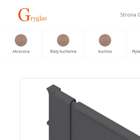
Skip
to
Strona 
content
Akcesoria
Blaty kuchenne
Kuchnia
Płyt