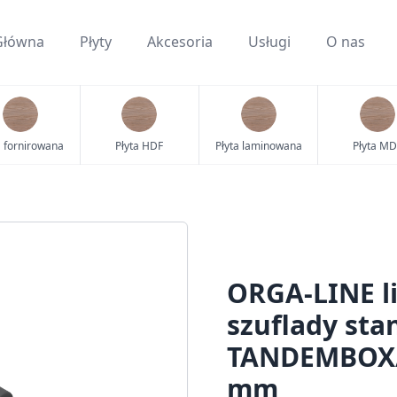
Główna
Płyty
Akcesoria
Usługi
O nas
a fornirowana
Płyta HDF
Płyta laminowana
Płyta MD
ORGA-LINE l
szuflady st
TANDEMBOX/
mm