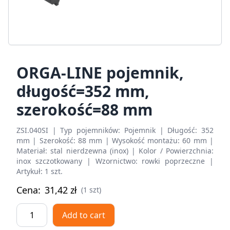
ORGA-LINE pojemnik,
długość=352 mm,
szerokość=88 mm
ZSI.040SI | Typ pojemników: Pojemnik | Długość: 352
mm | Szerokość: 88 mm | Wysokość montażu: 60 mm |
Materiał: stal nierdzewna (inox) | Kolor / Powierzchnia:
inox szczotkowany | Wzornictwo: rowki poprzeczne |
Artykuł: 1 szt.
Cena:
31,42
zł
(1 szt)
ORGA-
Add to cart
LINE