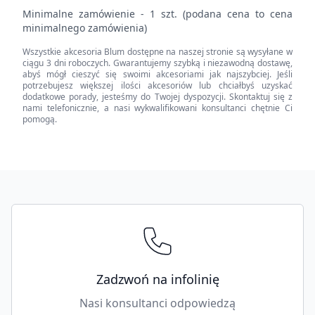
pojemnik,
Minimalne zamówienie - 1 szt. (podana cena to cena
długość=352
minimalnego zamówienia)
mm,
Wszystkie akcesoria Blum dostępne na naszej stronie są wysyłane w
szerokość=88
ciągu 3 dni roboczych. Gwarantujemy szybką i niezawodną dostawę,
mm
abyś mógł cieszyć się swoimi akcesoriami jak najszybciej. Jeśli
potrzebujesz większej ilości akcesoriów lub chciałbyś uzyskać
quantity
dodatkowe porady, jesteśmy do Twojej dyspozycji. Skontaktuj się z
nami telefonicznie, a nasi wykwalifikowani konsultanci chętnie Ci
pomogą.
Footer
Zadzwoń na infolinię
Nasi konsultanci odpowiedzą