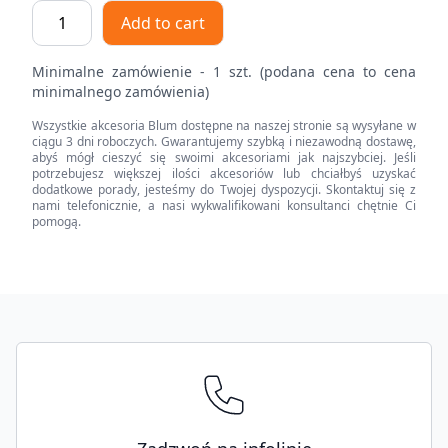
ORGA-
Add to cart
LINE
uchwyt
Minimalne zamówienie - 1 szt. (podana cena to cena
listwy
minimalnego zamówienia)
poprzecznej,
Wszystkie akcesoria Blum dostępne na naszej stronie są wysyłane w
do
ciągu 3 dni roboczych. Gwarantujemy szybką i niezawodną dostawę,
szuflady
abyś mógł cieszyć się swoimi akcesoriami jak najszybciej. Jeśli
potrzebujesz większej ilości akcesoriów lub chciałbyś uzyskać
z
dodatkowe porady, jesteśmy do Twojej dyspozycji. Skontaktuj się z
wysokim
nami telefonicznie, a nasi wykwalifikowani konsultanci chętnie Ci
pomogą.
frontem
TANDEMBOX
antaro,
wysokość
Footer
C,
prawy,
lewy
quantity