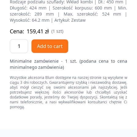
Rodzaje podziału szuflady: Wkład kombi | Dł.: 450 mm |
Długość: 424 mm | Szerokość korpusu: 600 mm | Min.
szerokość: 289 mm | Max. szerokość: 524 mm |
Wysokość: 64.2 mm | Artykuł: Zestaw
Cena:
159,41
zł
(1 szt)
ORGA-
Add to cart
LINE
wkład
Minimalne zamówienie - 1 szt. (podana cena to cena
kombi
minimalnego zamówienia)
(częściowe
Wszystkie akcesoria Blum dostępne na naszej stronie są wysyłane w
wypełnienie),
ciągu 3 dni roboczych. Gwarantujemy szybką i niezawodną dostawę,
do
abyś mógł cieszyć się swoimi akcesoriami jak najszybciej. Jeśli
potrzebujesz większej ilości akcesoriów lub chciałbyś uzyskać
szuflady
dodatkowe porady, jesteśmy do Twojej dyspozycji. Skontaktuj się z
standardowej
nami telefonicznie, a nasi wykwalifikowani konsultanci chętnie Ci
pomogą.
TANDEMBOX,
dł.
NL=450
mm,
Footer