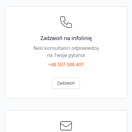
szer.
korpusu
KB=600
mm,
szer.=289
mm
Zadzwoń na infolinię
quantity
Nasi konsultanci odpowiedzą
na Twoje pytania
+48 507 048 407
Zadzwoń