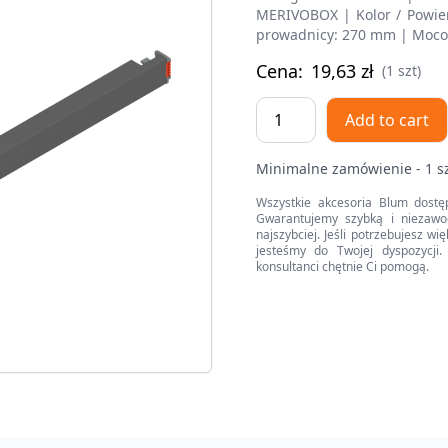
MERIVOBOX | Kolor / Powier
prowadnicy: 270 mm | Mocow
Cena:
19,63
zł
(1 szt)
Reling
Add to cart
podłużny
MERIVOBOX
Minimalne zamówienie - 1 s
,
dł.=270
Wszystkie akcesoria Blum dostę
Gwarantujemy szybką i niezawo
mm,
najszybciej. Jeśli potrzebujesz w
lewy/prawy
jesteśmy do Twojej dyspozycji. 
konsultanci chętnie Ci pomogą.
quantity