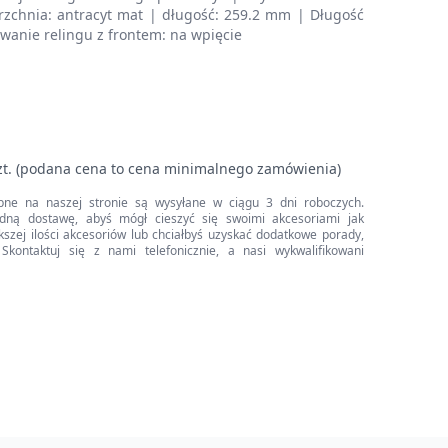
zchnia: antracyt mat | długość: 259.2 mm | Długość
anie relingu z frontem: na wpięcie
zt. (podana cena to cena minimalnego zamówienia)
pne na naszej stronie są wysyłane w ciągu 3 dni roboczych.
dną dostawę, abyś mógł cieszyć się swoimi akcesoriami jak
iększej ilości akcesoriów lub chciałbyś uzyskać dodatkowe porady,
Skontaktuj się z nami telefonicznie, a nasi wykwalifikowani