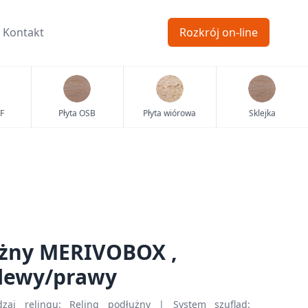
Kontakt
Rozkrój on-line
F
Płyta OSB
Płyta wiórowa
Sklejka
użny MERIVOBOX ,
 lewy/prawy
zaj relingu: Reling podłużny | System szuflad: