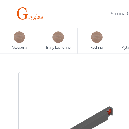
Skip
to
Strona 
content
Akcesoria
Blaty kuchenne
Kuchnia
Płyt