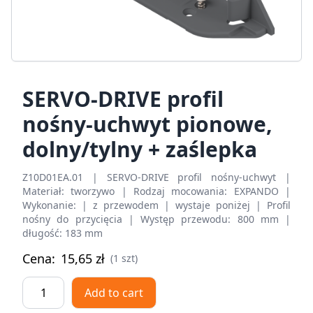
SERVO-DRIVE profil
nośny-uchwyt pionowe,
dolny/tylny + zaślepka
Z10D01EA.01 | SERVO-DRIVE profil nośny-uchwyt |
Materiał: tworzywo | Rodzaj mocowania: EXPANDO |
Wykonanie: | z przewodem | wystaje poniżej | Profil
nośny do przycięcia | Występ przewodu: 800 mm |
długość: 183 mm
Cena:
15,65
zł
(1 szt)
SERVO-
Add to cart
DRIVE