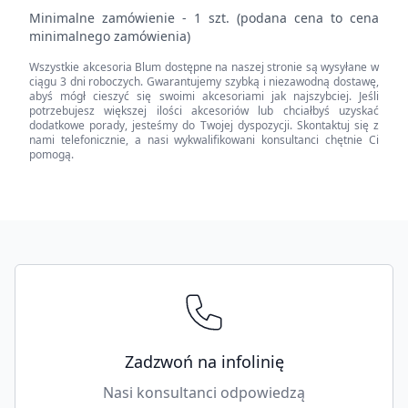
profil
Minimalne zamówienie - 1 szt. (podana cena to cena
nośny-
minimalnego zamówienia)
uchwyt
Wszystkie akcesoria Blum dostępne na naszej stronie są wysyłane w
pionowe,
ciągu 3 dni roboczych. Gwarantujemy szybką i niezawodną dostawę,
dolny/tylny
abyś mógł cieszyć się swoimi akcesoriami jak najszybciej. Jeśli
potrzebujesz większej ilości akcesoriów lub chciałbyś uzyskać
+
dodatkowe porady, jesteśmy do Twojej dyspozycji. Skontaktuj się z
zaślepka
nami telefonicznie, a nasi wykwalifikowani konsultanci chętnie Ci
pomogą.
quantity
Footer
Zadzwoń na infolinię
Nasi konsultanci odpowiedzą