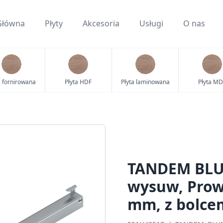
Główna
Płyty
Akcesoria
Usługi
O nas
a fornirowana
Płyta HDF
Płyta laminowana
Płyta MD
TANDEM BLU
wysuw, Prowa
mm, z bolce