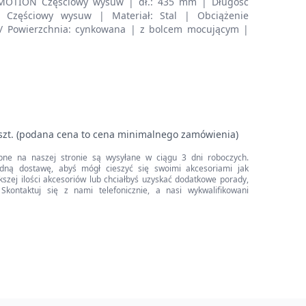
OTION Częściowy wysuw | dł.: 435 mm | Długość
 Częściowy wysuw | Materiał: Stal | Obciążenie
 / Powierzchnia: cynkowana | z bolcem mocującym |
szt. (podana cena to cena minimalnego zamówienia)
pne na naszej stronie są wysyłane w ciągu 3 dni roboczych.
dną dostawę, abyś mógł cieszyć się swoimi akcesoriami jak
iększej ilości akcesoriów lub chciałbyś uzyskać dodatkowe porady,
Skontaktuj się z nami telefonicznie, a nasi wykwalifikowani