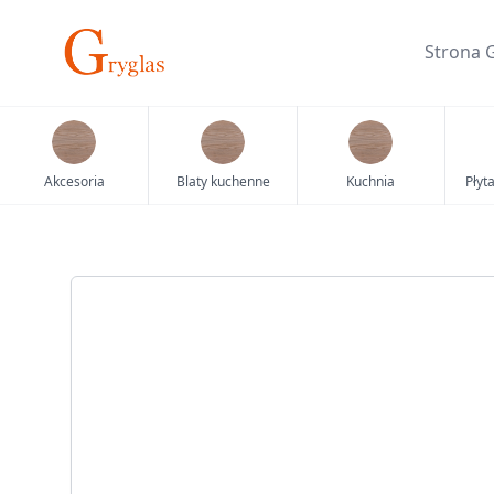
Skip
to
Strona 
content
Akcesoria
Blaty kuchenne
Kuchnia
Płyt