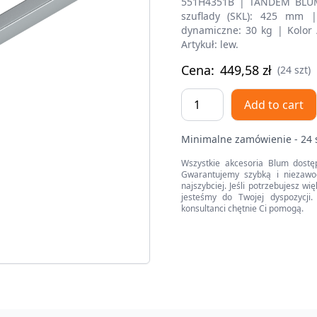
551H4351B | TANDEM BLUM
szuflady (SKL): 425 mm |
dynamiczne: 30 kg | Kolor
Artykuł: lew.
Cena:
449,58
zł
(24 szt)
TANDEM
Add to cart
BLUMOTION
Częściowy
Minimalne zamówienie - 24 
wysuw,
Prowadnica,
Wszystkie akcesoria Blum dostę
Gwarantujemy szybką i niezawo
30
najszybciej. Jeśli potrzebujesz w
kg,
jesteśmy do Twojej dyspozycji. 
konsultanci chętnie Ci pomogą.
dł.=435
mm,
z
bolcem
mocującym,
lewa
quantity