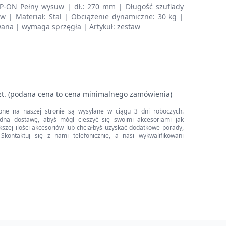
-ON Pełny wysuw | dł.: 270 mm | Długość szuflady
w | Materiał: Stal | Obciążenie dynamiczne: 30 kg |
wana | wymaga sprzęgła | Artykuł: zestaw
zt. (podana cena to cena minimalnego zamówienia)
pne na naszej stronie są wysyłane w ciągu 3 dni roboczych.
dną dostawę, abyś mógł cieszyć się swoimi akcesoriami jak
iększej ilości akcesoriów lub chciałbyś uzyskać dodatkowe porady,
Skontaktuj się z nami telefonicznie, a nasi wykwalifikowani