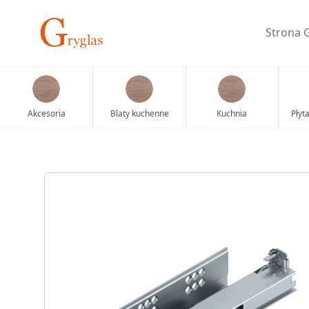
Skip
to
Strona 
content
Akcesoria
Blaty kuchenne
Kuchnia
Płyt