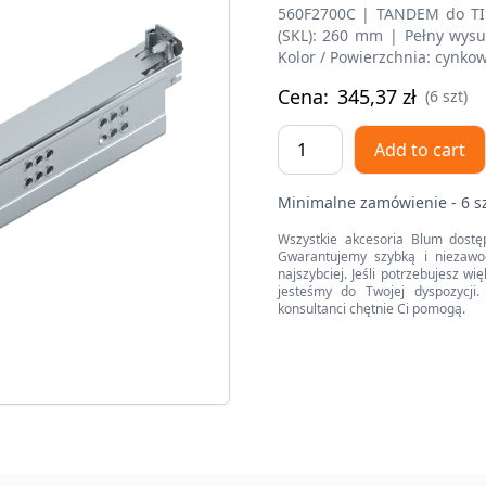
560F2700C | TANDEM do TIP
(SKL): 260 mm | Pełny wysu
Kolor / Powierzchnia: cynko
Cena:
345,37
zł
(6 szt)
TANDEM
Add to cart
do
TIP-
Minimalne zamówienie - 6 s
ON
Pełny
Wszystkie akcesoria Blum dostę
Gwarantujemy szybką i niezawo
wysuw,
najszybciej. Jeśli potrzebujesz w
Prowadnica,
jesteśmy do Twojej dyspozycji. 
konsultanci chętnie Ci pomogą.
30
kg,
dł.=270
mm,
wymaga
sprzęgła,
lewa/prawa