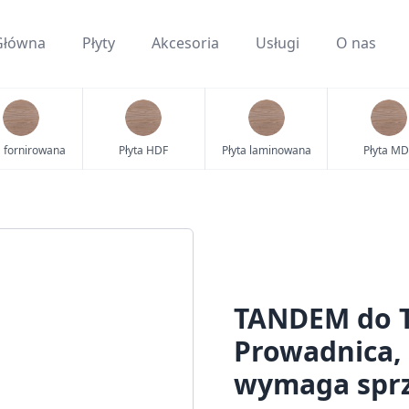
Główna
Płyty
Akcesoria
Usługi
O nas
a fornirowana
Płyta HDF
Płyta laminowana
Płyta MD
TANDEM do T
Prowadnica, 
wymaga sprz