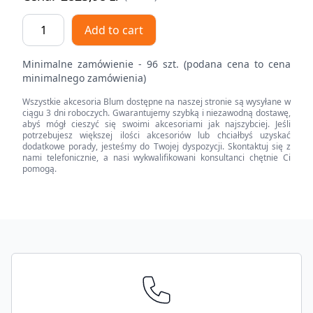
TANDEM
Add to cart
plus
do
Minimalne zamówienie - 96 szt. (podana cena to cena
TIP-
minimalnego zamówienia)
ON
Wszystkie akcesoria Blum dostępne na naszej stronie są wysyłane w
Pełny
ciągu 3 dni roboczych. Gwarantujemy szybką i niezawodną dostawę,
wysuw,
abyś mógł cieszyć się swoimi akcesoriami jak najszybciej. Jeśli
potrzebujesz większej ilości akcesoriów lub chciałbyś uzyskać
Prowadnica,
dodatkowe porady, jesteśmy do Twojej dyspozycji. Skontaktuj się z
30
nami telefonicznie, a nasi wykwalifikowani konsultanci chętnie Ci
pomogą.
kg,
dł.=385
mm,
z
Footer
bolcem
mocującym,
lewa
quantity