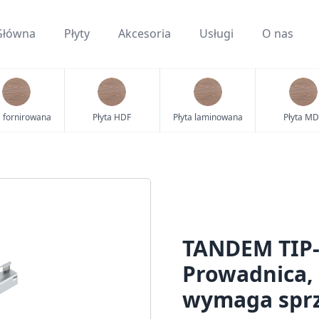
Główna
Płyty
Akcesoria
Usługi
O nas
a fornirowana
Płyta HDF
Płyta laminowana
Płyta MD
TANDEM TIP-
Prowadnica, 
wymaga sprz