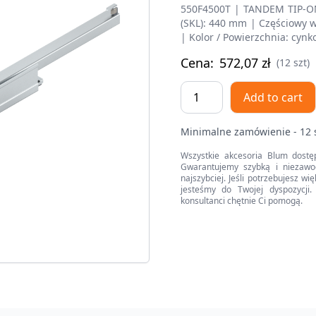
550F4500T | TANDEM TIP-ON
(SKL): 440 mm | Częściowy w
| Kolor / Powierzchnia: cyn
Cena:
572,07
zł
(12 szt)
TANDEM
Add to cart
TIP-
ON
Minimalne zamówienie - 12 
Częściowy
wysuw,
Wszystkie akcesoria Blum dostę
Gwarantujemy szybką i niezawo
Prowadnica,
najszybciej. Jeśli potrzebujesz w
30
jesteśmy do Twojej dyspozycji. 
konsultanci chętnie Ci pomogą.
kg,
dł.=450
mm,
wymaga
sprzęgła,
lewa/prawa
quantity