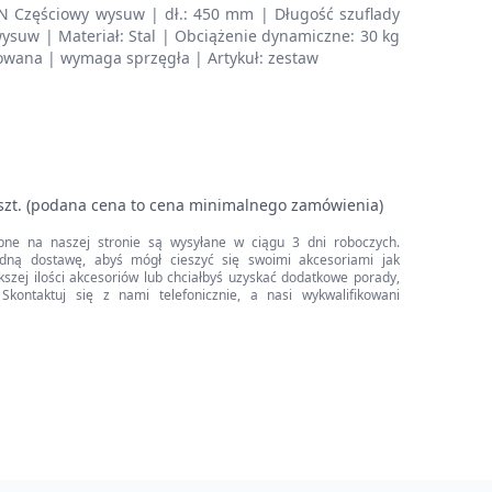
 Częściowy wysuw | dł.: 450 mm | Długość szuflady
ysuw | Materiał: Stal | Obciążenie dynamiczne: 30 kg
kowana | wymaga sprzęgła | Artykuł: zestaw
szt. (podana cena to cena minimalnego zamówienia)
pne na naszej stronie są wysyłane w ciągu 3 dni roboczych.
dną dostawę, abyś mógł cieszyć się swoimi akcesoriami jak
iększej ilości akcesoriów lub chciałbyś uzyskać dodatkowe porady,
Skontaktuj się z nami telefonicznie, a nasi wykwalifikowani