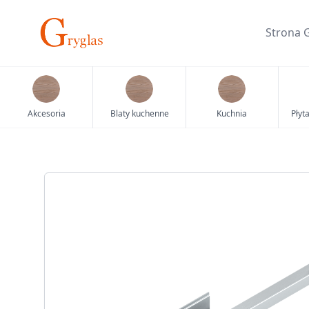
Skip
to
Strona 
content
Akcesoria
Blaty kuchenne
Kuchnia
Płyt