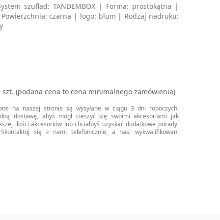
System szuflad: TANDEMBOX | Forma: prostokątna |
/ Powierzchnia: czarna | logo: blum | Rodzaj nadruku:
y
 szt. (podana cena to cena minimalnego zamówienia)
pne na naszej stronie są wysyłane w ciągu 3 dni roboczych.
dną dostawę, abyś mógł cieszyć się swoimi akcesoriami jak
iększej ilości akcesoriów lub chciałbyś uzyskać dodatkowe porady,
Skontaktuj się z nami telefonicznie, a nasi wykwalifikowani