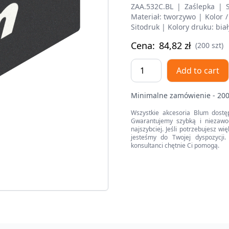
ZAA.532C.BL | Zaślepka | 
Materiał: tworzywo | Kolor 
Sitodruk | Kolory druku: biał
Cena:
84,82
zł
(200 szt)
TANDEMBOX
Add to cart
Zaślepka,
prawy,
Minimalne zamówienie - 200
lewy,
prostokątna,
Wszystkie akcesoria Blum dostę
Gwarantujemy szybką i niezawo
symetr.,
najszybciej. Jeśli potrzebujesz w
nadrukowany
jesteśmy do Twojej dyspozycji. 
konsultanci chętnie Ci pomogą.
(blum)
quantity