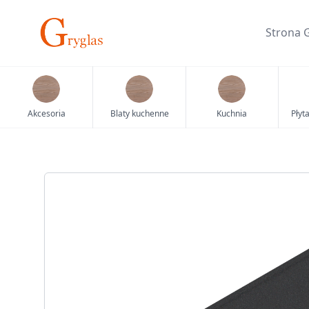
Skip
to
Strona 
content
Akcesoria
Blaty kuchenne
Kuchnia
Płyt