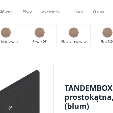
Główna
Płyty
Akcesoria
Usługi
O nas
a fornirowana
Płyta HDF
Płyta laminowana
Płyta MD
TANDEMBOX Z
prostokątna
(blum)