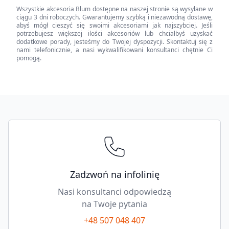
Wszystkie akcesoria Blum dostępne na naszej stronie są wysyłane w
silniejsza,
ciągu 3 dni roboczych. Gwarantujemy szybką i niezawodną dostawę,
z
abyś mógł cieszyć się swoimi akcesoriami jak najszybciej. Jeśli
potrzebujesz większej ilości akcesoriów lub chciałbyś uzyskać
odbojnikiem
dodatkowe porady, jesteśmy do Twojej dyspozycji. Skontaktuj się z
quantity
nami telefonicznie, a nasi wykwalifikowani konsultanci chętnie Ci
pomogą.
Footer
Zadzwoń na infolinię
Nasi konsultanci odpowiedzą
na Twoje pytania
+48 507 048 407