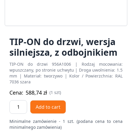
TIP-ON do drzwi, wersja
silniejsza, z odbojnikiem
TIP-ON do drzwi 956A1006 | Rodzaj mocowania:
wpuszczany, po stronie uchwytu | Droga uwolnienia: 1.5
mm | Materiał: tworzywo | Kolor / Powierzchnia: RAL
7036 szara
Cena:
588,74
zł
(1 szt)
TIP-
Add to cart
ON
do
Minimalne zamówienie - 1 szt. (podana cena to cena
drzwi,
minimalnego zamówienia)
wersja