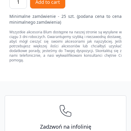
Add to cart
drewnianej
ścianki
Minimalne zamówienie - 25 szt. (podana cena to cena
tylnej
minimalnego zamówienia)
MERIVOBOX,
Wszystkie akcesoria Blum dostępne na naszej stronie są wysyłane w
wys.
ciągu 3 dni roboczych. Gwarantujemy szybką i niezawodną dostawę,
N
abyś mógł cieszyć się swoimi akcesoriami jak najszybciej. Jeśli
potrzebujesz większej ilości akcesoriów lub chciałbyś uzyskać
(82,5
dodatkowe porady, jesteśmy do Twojej dyspozycji. Skontaktuj się z
mm),
nami telefonicznie, a nasi wykwalifikowani konsultanci chętnie Ci
pomogą.
prawy+lewy
quantity
Footer
Zadzwoń na infolinię