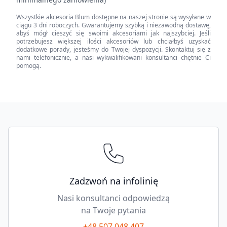
DRIVE,
Wszystkie akcesoria Blum dostępne na naszej stronie są wysyłane w
Montaz
ciągu 3 dni roboczych. Gwarantujemy szybką i niezawodną dostawę,
ścianki
abyś mógł cieszyć się swoimi akcesoriami jak najszybciej. Jeśli
potrzebujesz większej ilości akcesoriów lub chciałbyś uzyskać
quantity
dodatkowe porady, jesteśmy do Twojej dyspozycji. Skontaktuj się z
nami telefonicznie, a nasi wykwalifikowani konsultanci chętnie Ci
pomogą.
Footer
Zadzwoń na infolinię
Nasi konsultanci odpowiedzą
na Twoje pytania
+48 507 048 407