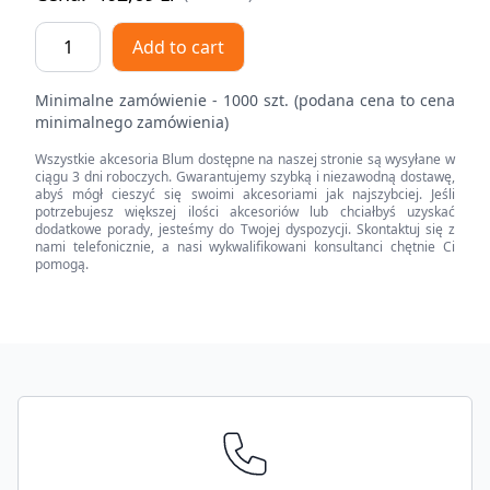
Zaślepka
Add to cart
AVENTOS
HK
Minimalne zamówienie - 1000 szt. (podana cena to cena
top
minimalnego zamówienia)
/
Wszystkie akcesoria Blum dostępne na naszej stronie są wysyłane w
Zaślepka
ciągu 3 dni roboczych. Gwarantujemy szybką i niezawodną dostawę,
do
abyś mógł cieszyć się swoimi akcesoriami jak najszybciej. Jeśli
potrzebujesz większej ilości akcesoriów lub chciałbyś uzyskać
MERIVOBOX,
dodatkowe porady, jesteśmy do Twojej dyspozycji. Skontaktuj się z
wysokość
nami telefonicznie, a nasi wykwalifikowani konsultanci chętnie Ci
pomogą.
M,
gładki,
symetryczna,
pogłębiony
Footer
(blum)
quantity