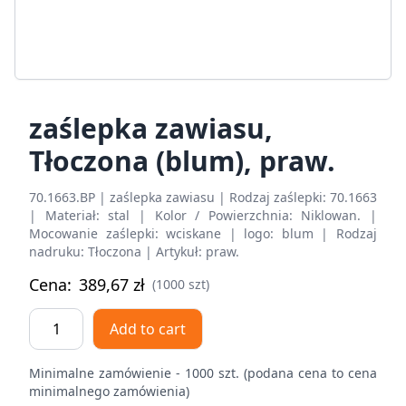
zaślepka zawiasu,
Tłoczona (blum), praw.
70.1663.BP | zaślepka zawiasu | Rodzaj zaślepki: 70.1663
| Materiał: stal | Kolor / Powierzchnia: Niklowan. |
Mocowanie zaślepki: wciskane | logo: blum | Rodzaj
nadruku: Tłoczona | Artykuł: praw.
Cena:
389,67
zł
(1000 szt)
zaślepka
Add to cart
zawiasu,
Tłoczona
Minimalne zamówienie - 1000 szt. (podana cena to cena
(blum),
minimalnego zamówienia)
praw.